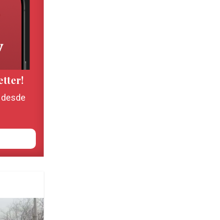
etter!
, desde