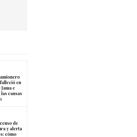
camionero
falleció en
e Jama e
 las causas
o
censo de
ra y alerta
os: cómo