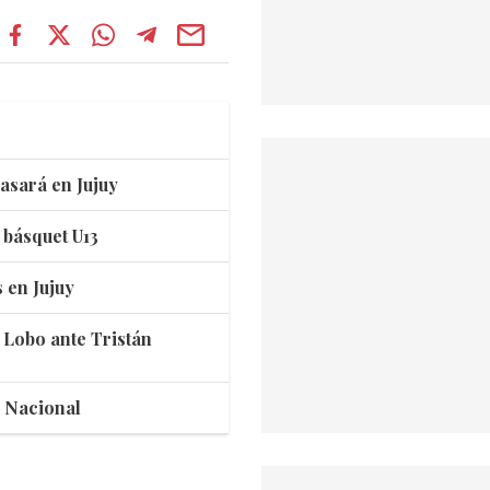
asará en Jujuy
 básquet U13
 en Jujuy
l Lobo ante Tristán
n Nacional