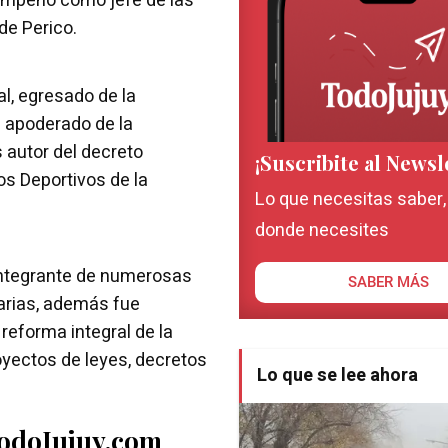
sempeñó como jefe de las
de Perico.
l, egresado de la
e apoderado de la
 autor del decreto
¡Suscribite al Newsl
os Deportivos de la
Lo que necesitas saber
donde necesites
 integrante de numerosas
SABER MÁS
arias, además fue
reforma integral de la
royectos de leyes, decretos
Lo que se lee ahora
TodoJujuy.com