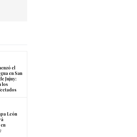
enzó el
agua en San
de Jujuy:
 los
fectados
apa León
rá
 en
e