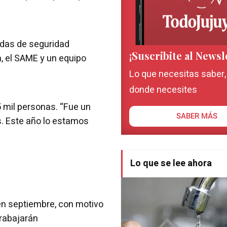
das de seguridad
¡Suscribite al Newsl
a, el SAME y un equipo
Lo que necesitas saber
donde necesites
5 mil personas. “Fue un
SABER MÁS
. Este año lo estamos
Lo que se lee ahora
e en septiembre, con motivo
trabajarán