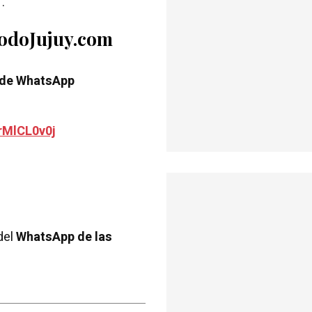
”.
TodoJujuy.com
 de WhatsApp
rMlCL0v0j
del
WhatsApp de las