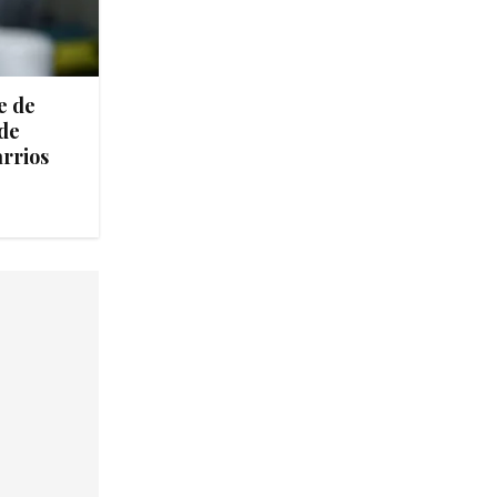
e de
de
arrios