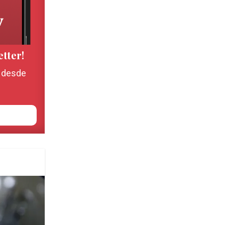
etter!
, desde