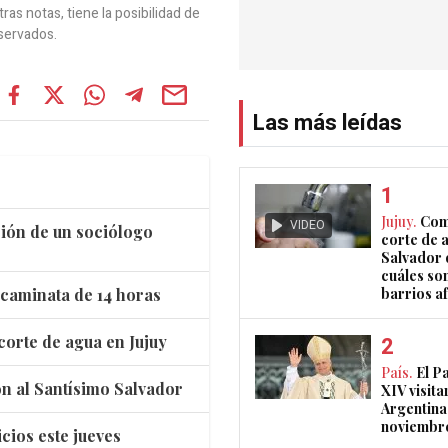
as notas, tiene la posibilidad de
servados.
Las más leídas
Jujuy.
Com
VIDEO
ación de un sociólogo
corte de 
Salvador 
cuáles son
 caminata de 14 horas
barrios a
corte de agua en Jujuy
País.
El P
ión al Santísimo Salvador
XIV visita
Argentina
noviembr
cios este jueves