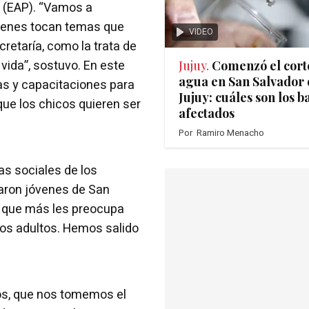
 (EAP). “Vamos a
jóvenes tocan temas que
VIDEO
retaría, como la trata de
vida”, sostuvo. En este
Jujuy.
Comenzó el cort
agua en San Salvador 
las y capacitaciones para
Jujuy: cuáles son los b
ue los chicos quieren ser
afectados
Por
Ramiro Menacho
s sociales de los
raron jóvenes de San
s que más les preocupa
 los adultos. Hemos salido
os, que nos tomemos el