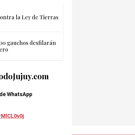
ontra la Ley de Tierras
500 gauchos desfilarán
dero
TodoJujuy.com
 de WhatsApp
rMlCL0v0j