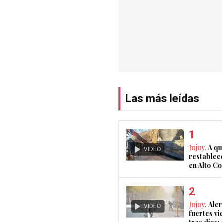
Las más leídas
Jujuy.
A qu
VIDEO
restablec
en Alto 
Jujuy.
Aler
VIDEO
fuertes vi