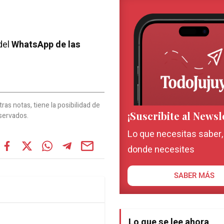
del
WhatsApp de las
as notas, tiene la posibilidad de
¡Suscribite al Newsl
servados.
Lo que necesitas saber
donde necesites
SABER MÁS
Lo que se lee ahora