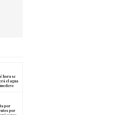
é hora se
erá el agua
Comedero
ta por
entos por