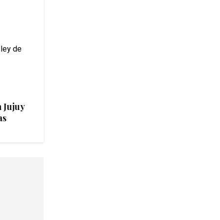
 Jujuy
as