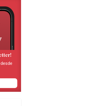
etter!
, desde