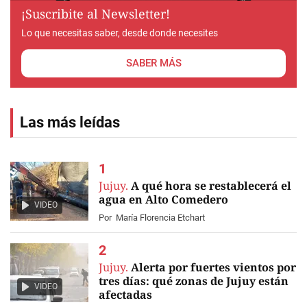
¡Suscribite al Newsletter!
Lo que necesitas saber, desde donde necesites
SABER MÁS
Las más leídas
Jujuy.
A qué hora se restablecerá el
agua en Alto Comedero
VIDEO
Por
María Florencia Etchart
Jujuy.
Alerta por fuertes vientos por
tres días: qué zonas de Jujuy están
VIDEO
afectadas