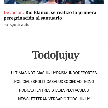
Devoción.
Río Blanco: se realizó la primera
peregrinación al santuario
Por
Agustín Weibel
ÚLTIMAS NOTICIAS
JUJUY
PAÍS
MUNDO
DEPORTES
POLICIALES
POLÍTICA
SALUD
SOCIEDAD
TECNO
PODCAST
ENTREVISTAS
ESPECTÁCULOS
NEWSLETTER
ANIVERSARIO TODO JUJUY