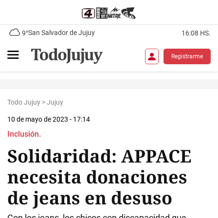
San Salvador de Jujuy
9°
16:08 HS.
Registrarme
Todo Jujuy
>
Jujuy
10 de mayo de 2023 - 17:14
Inclusión.
Solidaridad: APPACE
necesita donaciones
de jeans en desuso
Con los jeans, los chicos con discapacidad que