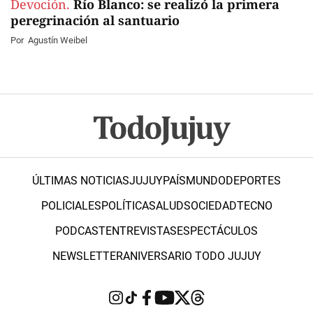
Devoción.
Río Blanco: se realizó la primera
peregrinación al santuario
Por
Agustín Weibel
ÚLTIMAS NOTICIAS
JUJUY
PAÍS
MUNDO
DEPORTES
POLICIALES
POLÍTICA
SALUD
SOCIEDAD
TECNO
PODCAST
ENTREVISTAS
ESPECTÁCULOS
NEWSLETTER
ANIVERSARIO TODO JUJUY