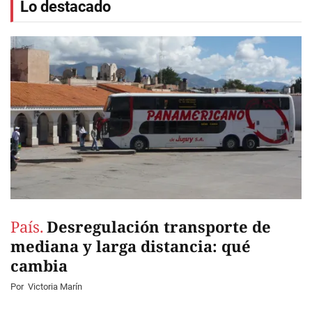
Lo destacado
País.
Desregulación transporte de
mediana y larga distancia: qué
cambia
Por
Victoria Marín