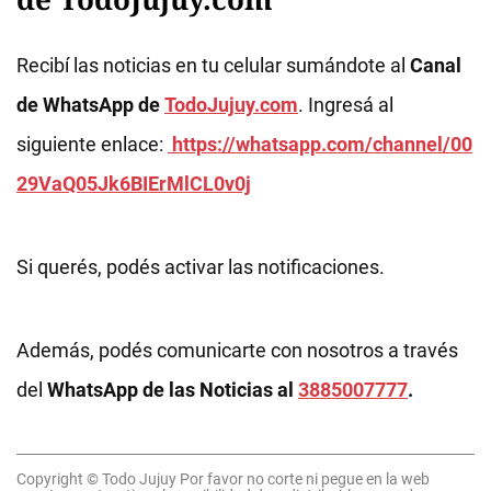
Recibí las noticias en tu celular sumándote al
Canal
de WhatsApp de
TodoJujuy.com
. Ingresá al
siguiente enlace:
https://whatsapp.com/channel/00
29VaQ05Jk6BIErMlCL0v0j
Si querés, podés activar las notificaciones.
Además, podés comunicarte con nosotros a través
del
WhatsApp de las Noticias al
3885007777
.
Copyright © Todo Jujuy Por favor no corte ni pegue en la web