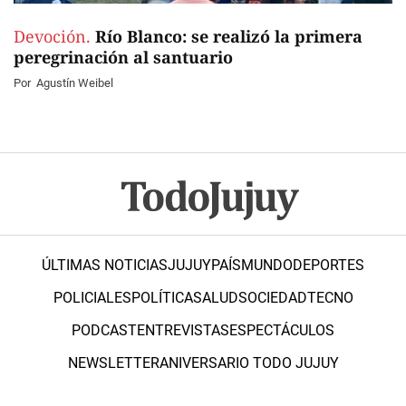
Devoción.
Río Blanco: se realizó la primera
peregrinación al santuario
Por
Agustín Weibel
ÚLTIMAS NOTICIAS
JUJUY
PAÍS
MUNDO
DEPORTES
POLICIALES
POLÍTICA
SALUD
SOCIEDAD
TECNO
PODCAST
ENTREVISTAS
ESPECTÁCULOS
NEWSLETTER
ANIVERSARIO TODO JUJUY