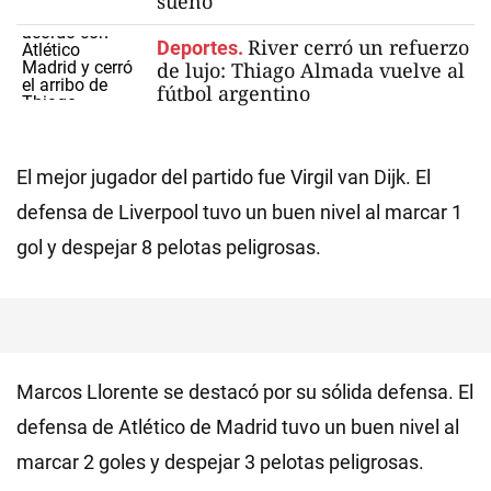
sueño"
River cerró un refuerzo
Deportes.
de lujo: Thiago Almada vuelve al
fútbol argentino
El mejor jugador del partido fue Virgil van Dijk. El
defensa de Liverpool tuvo un buen nivel al marcar 1
gol y despejar 8 pelotas peligrosas.
Marcos Llorente se destacó por su sólida defensa. El
defensa de Atlético de Madrid tuvo un buen nivel al
marcar 2 goles y despejar 3 pelotas peligrosas.