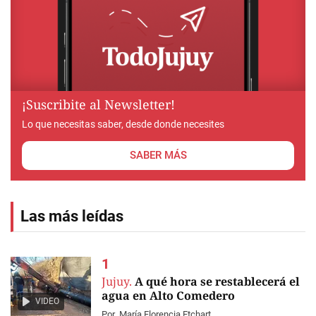
¡Suscribite al Newsletter!
Lo que necesitas saber, desde donde necesites
SABER MÁS
Las más leídas
Jujuy.
A qué hora se restablecerá el
agua en Alto Comedero
VIDEO
Por
María Florencia Etchart