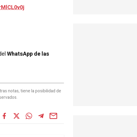
rMlCL0v0j
del
WhatsApp de las
as notas, tiene la posibilidad de
servados.