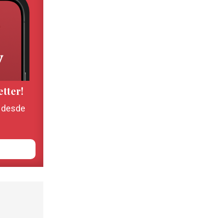
etter!
, desde