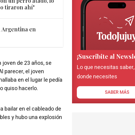
on un perro atado, lo
Lo tiraron ahí"
á Argentina en
¡Suscribite al Newsl
 joven de 23 años, se
Lo que necesitas saber
l parecer, el joven
donde necesites
allaba en el lugar le pedía
o quiso hacerlo.
SABER MÁS
 a bailar en el cableado de
ables y hubo una explosión