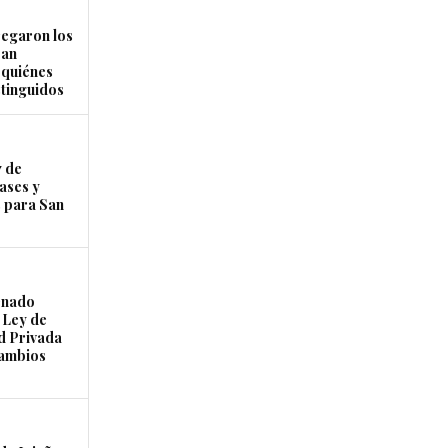
regaron los
San
 quiénes
stinguidos
7 de
ases y
 para San
enado
 Ley de
d Privada
cambios