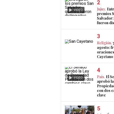
Jujuy.
Ent
VIDEO
premios 
Salvador:
fueron di
Religión.
agosto: fr
oraciones
Cayetano
País.
El S
VIDEO
aprobó la
Propieda
con dos 
clave