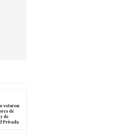
 votaron
ores de
ey de
d Privada