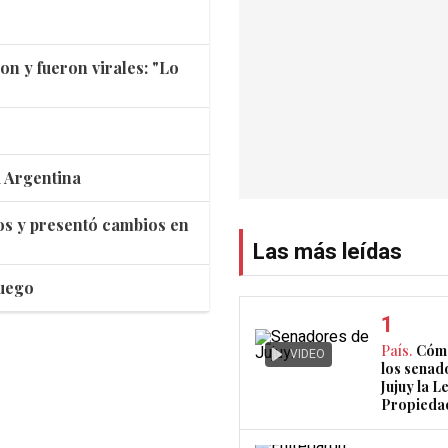
n y fueron virales: "Lo
a Argentina
ios y presentó cambios en
Las más leídas
Fuego
País.
Cómo
VIDEO
los senad
Jujuy la L
Propieda