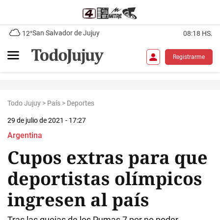
San Salvador de Jujuy
12°
08:18 HS.
Registrarme
Todo Jujuy
>
País
>
Deportes
29 de julio de 2021 - 17:27
Argentina
Cupos extras para que
deportistas olímpicos
ingresen al país
Tras las quejas de los Pumas 7 por no poder