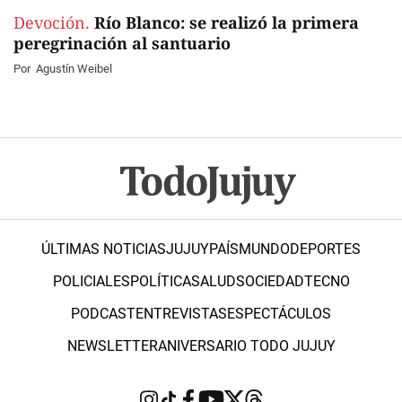
Devoción.
Río Blanco: se realizó la primera
peregrinación al santuario
Por
Agustín Weibel
ÚLTIMAS NOTICIAS
JUJUY
PAÍS
MUNDO
DEPORTES
POLICIALES
POLÍTICA
SALUD
SOCIEDAD
TECNO
PODCAST
ENTREVISTAS
ESPECTÁCULOS
NEWSLETTER
ANIVERSARIO TODO JUJUY