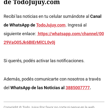
de TodoJujuy.com
Recibí las noticias en tu celular sumándote al
Canal
de WhatsApp de
TodoJujuy.com
. Ingresá al
siguiente enlace:
https://whatsapp.com/channel/00
29VaQ05Jk6BIErMlCL0v0j
Si querés, podés activar las notificaciones.
Además, podés comunicarte con nosotros a través
del
WhatsApp de las Noticias al
3885007777
.
Copyright © Todo Jujuy Por favor no corte ni pegue en la web