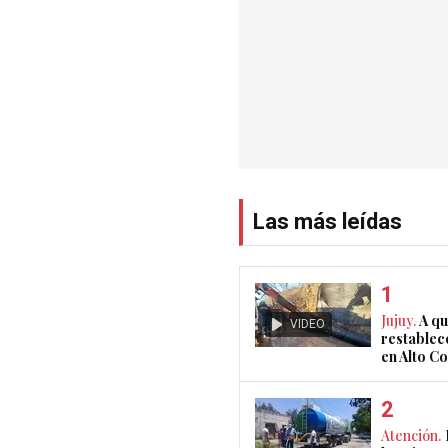
Las más leídas
Jujuy.
A qu
VIDEO
restablec
en Alto 
Atención.