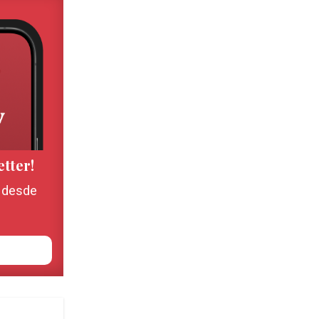
etter!
, desde