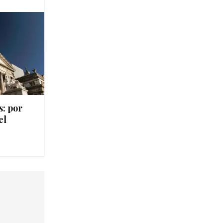
s: por
el