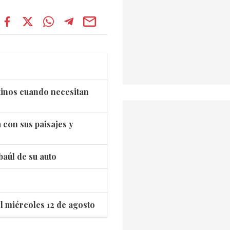
tinos cuando necesitan
 con sus paisajes y
baúl de su auto
l miércoles 12 de agosto