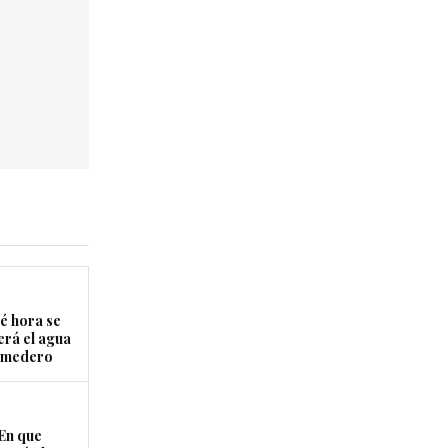
é hora se
erá el agua
Comedero
En que