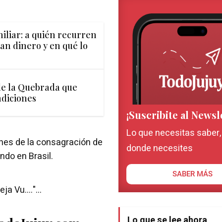
liar: a quién recurren
an dinero y en qué lo
de la Quebrada que
adiciones
¡Suscribite al Newsl
Lo que necesitas saber
enes de la consagración de
donde necesites
ndo en Brasil.
SABER MÁS
a Vu...."...
Lo que se lee ahora