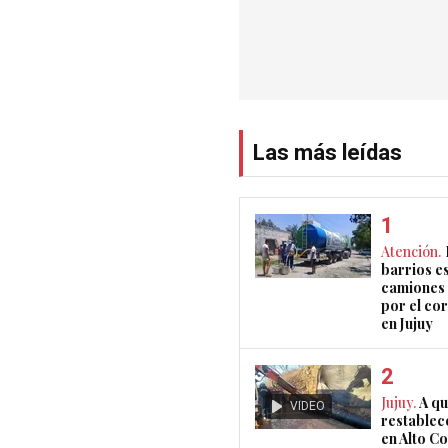
Las más leídas
Atención.
barrios e
camiones 
por el co
en Jujuy
Jujuy.
A qu
VIDEO
restablec
en Alto 