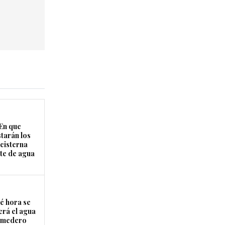
En que
starán los
cisterna
rte de agua
é hora se
erá el agua
Comedero