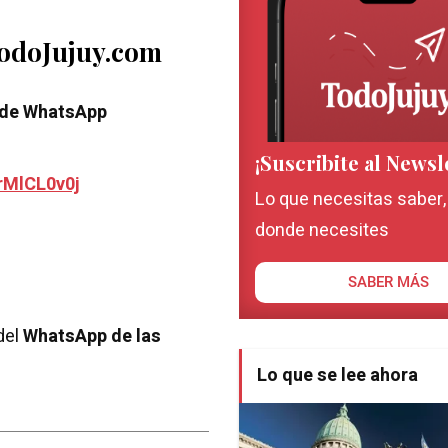
TodoJujuy.com
 de WhatsApp
¡Suscribite al Newsl
rMlCL0v0j
Lo que necesitas saber
donde necesites
SABER MÁS
del
WhatsApp de las
Lo que se lee ahora