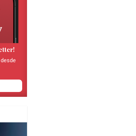
etter!
, desde