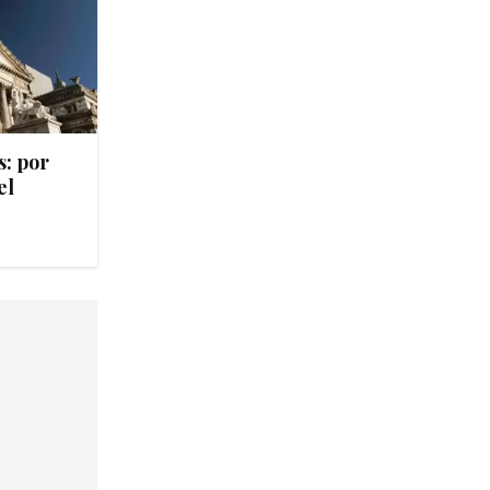
s: por
el