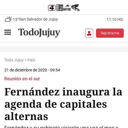
San Salvador de Jujuy
15°
11:10 HS.
Registrarme
Todo Jujuy
>
País
21 de diciembre de 2020 - 09:54
Reunión en el sur
Fernández inaugura la
agenda de capitales
alternas
Fernández y su gabinete viajarán una vez al mes a