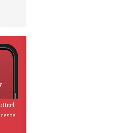
etter!
, desde