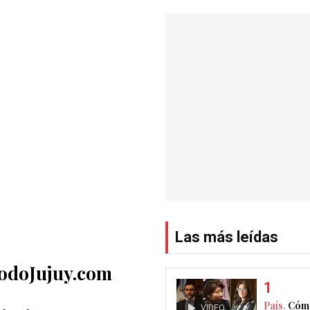
Las más leídas
TodoJujuy.com
País.
Cómo
VIDEO