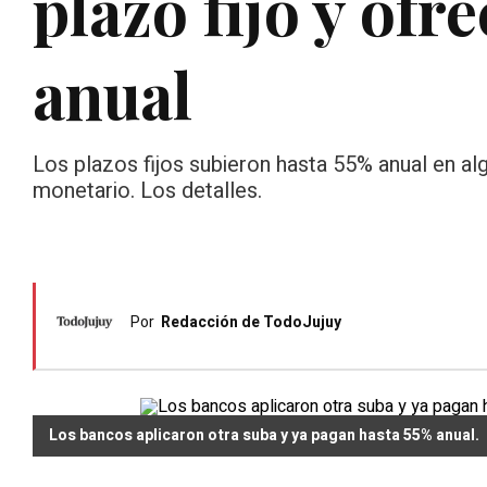
plazo fijo y ofr
anual
Los plazos fijos subieron hasta 55% anual en alg
monetario. Los detalles.
Por
Redacción de TodoJujuy
Los bancos aplicaron otra suba y ya pagan hasta 55% anual.