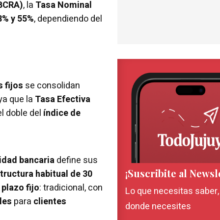
(BCRA)
, la
Tasa Nominal
8% y 55%
, dependiendo del
 fijos
se consolidan
 ya que la
Tasa Efectiva
el doble del
índice de
idad bancaria
define sus
¡Suscribite al Newsl
tructura habitual de 30
 plazo fijo
: tradicional, con
Lo que necesitas saber
les
para
clientes
donde necesites