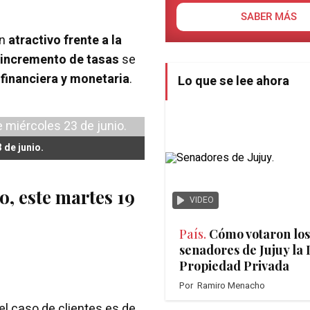
SABER MÁS
an
atractivo frente a la
incremento de tasas
se
 financiera y monetaria
.
Lo que se lee ahora
 de junio.
o, este martes 19
VIDEO
País.
Cómo votaron los
senadores de Jujuy la 
Propiedad Privada
Por
Ramiro Menacho
el caso de clientes es de