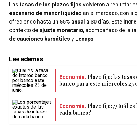
Las
tasas de los plazos fijos
volvieron a repuntar 
escenario de menor liquidez
en el mercado, con a
ofreciendo hasta un
55% anual a 30 días
. Este
incr
contexto de
ajuste monetario
, acompañado de la
in
de cauciones bursátiles
y
Lecaps
.
Lee además
Economía.
Plazo fijo: las tasa
banco para este miércoles 23 d
Economía.
Plazo fijo: ¿Cuál es
cada banco?