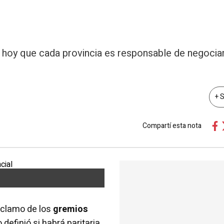
 hoy que cada provincia es responsable de negociar
+ 
Compartí esta nota
 reclamo de los
gremios
definió si habrá paritaria