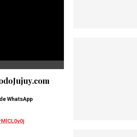
TodoJujuy.com
 de WhatsApp
rMlCL0v0j