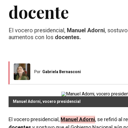
docente
El vocero presidencial,
Manuel Adorni
, sostuvo
aumentos con los
docentes.
Por
Gabriela Bernasconi
Manuel Adorni, vocero presidencial
El vocero presidencial,
Manuel Adorni
, se refirió al
docentes
y sostuvo que el Gobierno Nacional aún no 