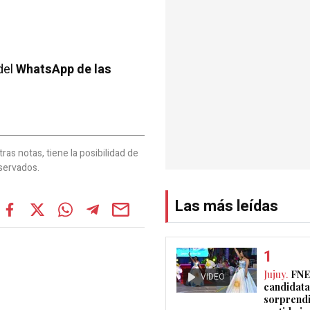
del
WhatsApp de las
as notas, tiene la posibilidad de
servados.
Las más leídas
Jujuy.
FNE
VIDEO
candidata
sorprendi