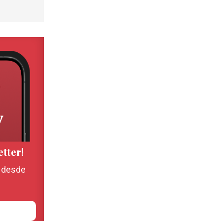
etter!
, desde