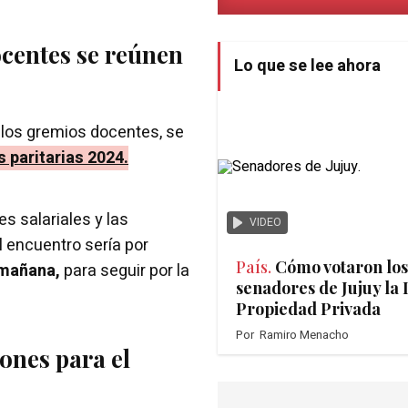
ocentes se reúnen
Lo que se lee ahora
e los gremios docentes, se
s paritarias 2024.
s salariales y las
VIDEO
l encuentro sería por
País.
Cómo votaron los
 mañana,
para seguir por la
senadores de Jujuy la 
Propiedad Privada
Por
Ramiro Menacho
ones para el