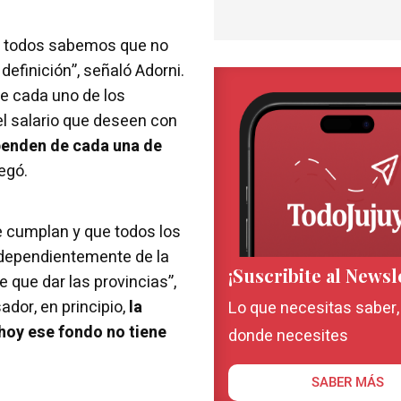
ue todos sabemos que no
definición”, señaló Adorni.
e cada uno de los
el salario que deseen con
penden de cada una de
egó.
e cumplan y que todos los
ndependientemente de la
¡Suscribite al Newsl
e que dar las provincias”,
dor, en principio,
la
Lo que necesitas saber
 hoy ese fondo no tiene
donde necesites
SABER MÁS