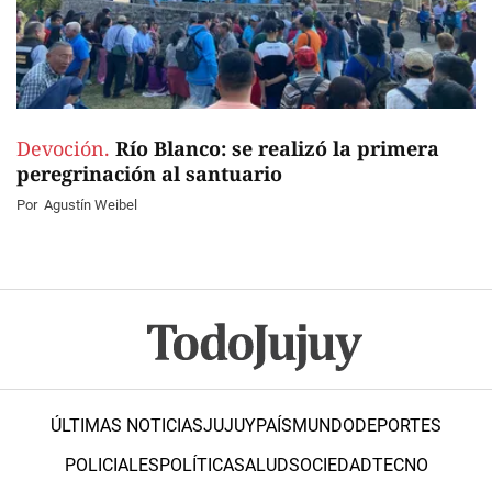
Devoción.
Río Blanco: se realizó la primera
peregrinación al santuario
Por
Agustín Weibel
ÚLTIMAS NOTICIAS
JUJUY
PAÍS
MUNDO
DEPORTES
POLICIALES
POLÍTICA
SALUD
SOCIEDAD
TECNO