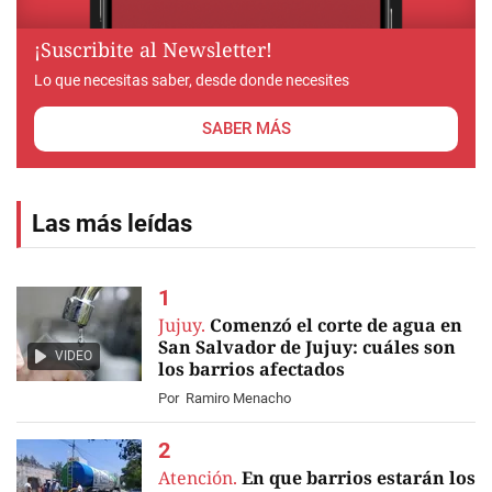
¡Suscribite al Newsletter!
Lo que necesitas saber, desde donde necesites
SABER MÁS
Las más leídas
Jujuy.
Comenzó el corte de agua en
San Salvador de Jujuy: cuáles son
VIDEO
los barrios afectados
Por
Ramiro Menacho
Atención.
En que barrios estarán los