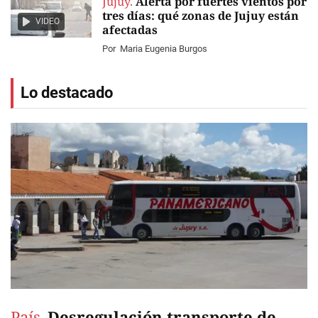
Jujuy.
Alerta por fuertes vientos por
tres días: qué zonas de Jujuy están
VIDEO
afectadas
Por
Maria Eugenia Burgos
Lo destacado
País.
Desregulación transporte de