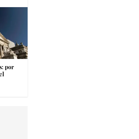
s: por
el