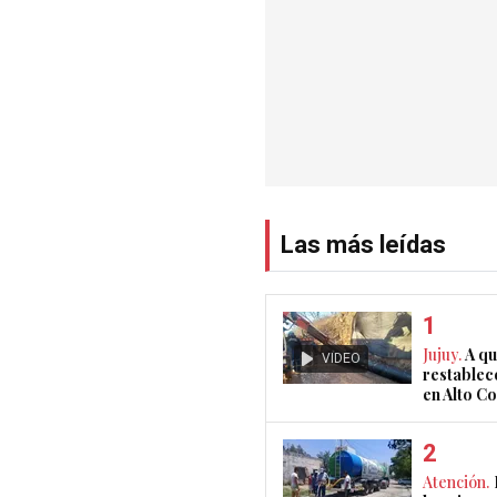
Las más leídas
Jujuy.
A qu
VIDEO
restablec
en Alto 
Atención.