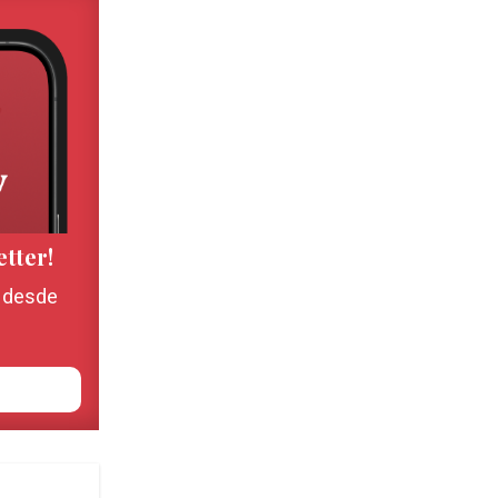
etter!
, desde