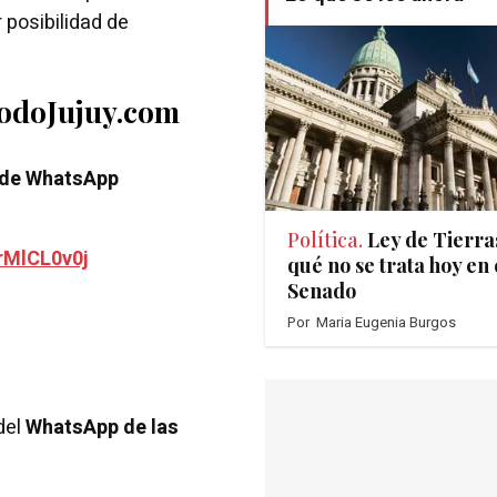
 posibilidad de
TodoJujuy.com
 de WhatsApp
Política.
Ley de Tierra
rMlCL0v0j
qué no se trata hoy en 
Senado
Por
Maria Eugenia Burgos
del
WhatsApp de las