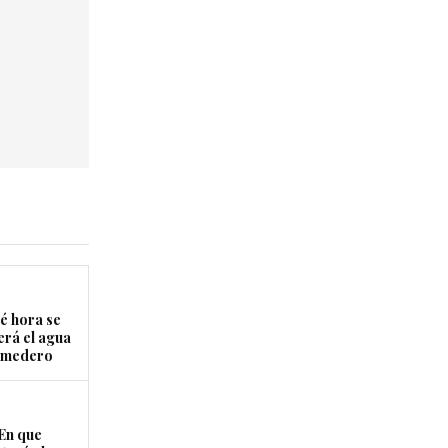
é hora se
erá el agua
Comedero
En que