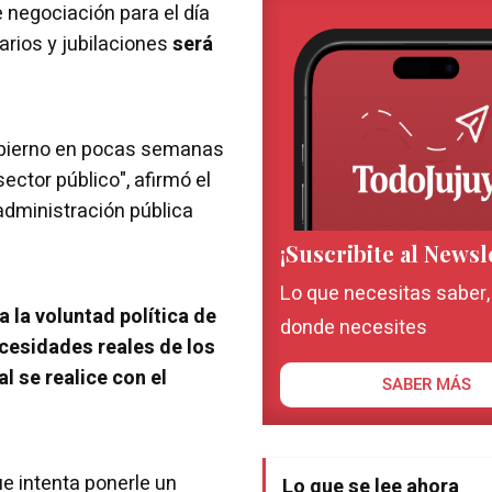
 negociación para el día
larios y jubilaciones
será
obierno en pocas semanas
ector público", afirmó el
 administración pública
¡Suscribite al Newsl
Lo que necesitas saber
a la voluntad política de
donde necesites
cesidades reales de los
l se realice con el
SABER MÁS
ue intenta ponerle un
Lo que se lee ahora