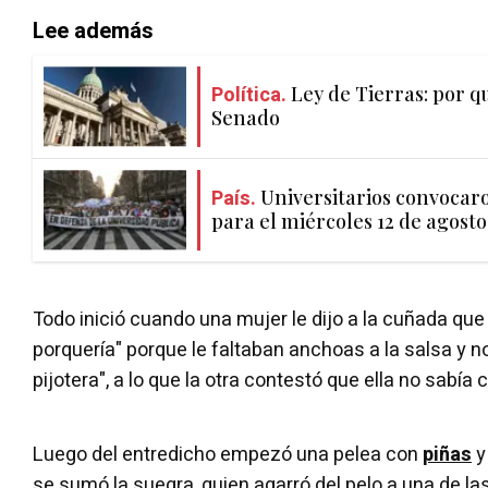
Lee además
Política.
Ley de Tierras: por q
Senado
País.
Universitarios convocar
para el miércoles 12 de agosto
Todo inició cuando una mujer le dijo a la cuñada que e
porquería" porque le faltaban anchoas a la salsa y n
pijotera", a lo que la otra contestó que ella no sabía 
Luego del entredicho empezó una pelea con
piñas
y
se sumó la suegra, quien agarró del pelo a una de las