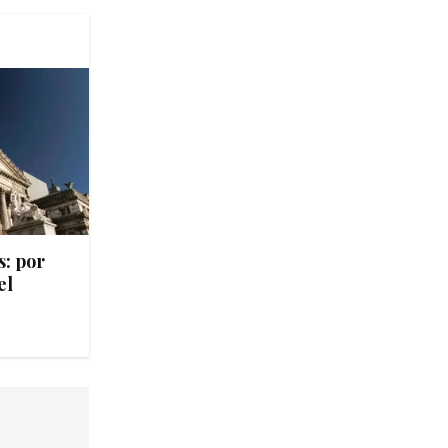
s: por
el