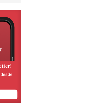
etter!
, desde