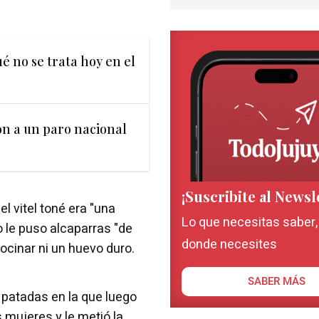
ué no se trata hoy en el
on a un paro nacional
¡Suscribite al Newsl
l vitel toné era "una
Lo que necesitas saber
o le puso alcaparras "de
donde necesites
cocinar ni un huevo duro.
SABER MÁS
 patadas en la que luego
 mujeres y le metió la