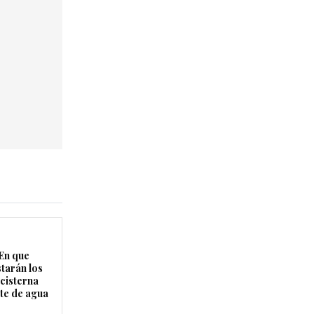
En que
starán los
cisterna
rte de agua