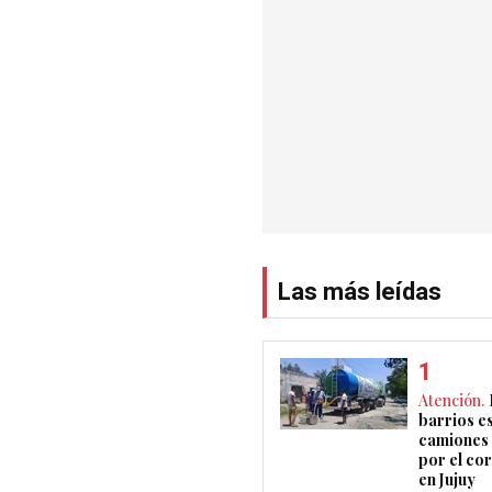
Las más leídas
Atención.
barrios e
camiones 
por el co
en Jujuy