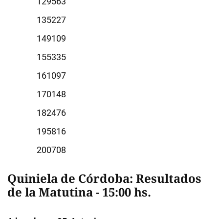
9563
5227
9109
5335
1097
0148
2476
5816
0708
Quiniela de Córdoba: Resultados
de la Matutina - 15:00 hs.