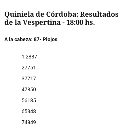
Quiniela de Córdoba: Resultados
de la Vespertina - 18:00 hs.
A la cabeza: 87- Piojos
2887
7751
7717
7850
6185
5348
4849