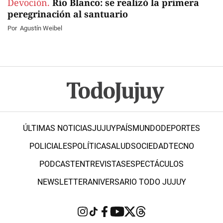
Devoción.
Río Blanco: se realizó la primera
peregrinación al santuario
Por
Agustín Weibel
ÚLTIMAS NOTICIAS
JUJUY
PAÍS
MUNDO
DEPORTES
POLICIALES
POLÍTICA
SALUD
SOCIEDAD
TECNO
PODCAST
ENTREVISTAS
ESPECTÁCULOS
NEWSLETTER
ANIVERSARIO TODO JUJUY