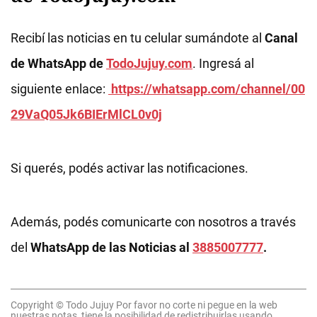
Recibí las noticias en tu celular sumándote al
Canal
de WhatsApp de
TodoJujuy.com
. Ingresá al
siguiente enlace:
https://whatsapp.com/channel/00
29VaQ05Jk6BIErMlCL0v0j
Si querés, podés activar las notificaciones.
Además, podés comunicarte con nosotros a través
del
WhatsApp de las Noticias al
3885007777
.
Copyright © Todo Jujuy Por favor no corte ni pegue en la web
nuestras notas, tiene la posibilidad de redistribuirlas usando