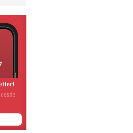
etter!
, desde