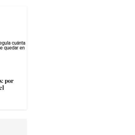
s: por
el