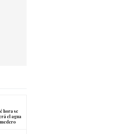
é hora se
erá el agua
Comedero