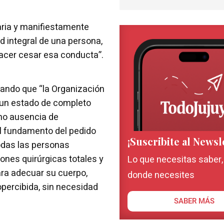
aria y manifiestamente
ud integral de una persona,
acer cesar esa conducta”.
ando que “la Organización
 un estado de completo
omo ausencia de
l fundamento del pedido
¡Suscribite al Newsl
todas las personas
ones quirúrgicas totales y
Lo que necesitas saber
ara adecuar su cuerpo,
donde necesites
opercibida, sin necesidad
SABER MÁS