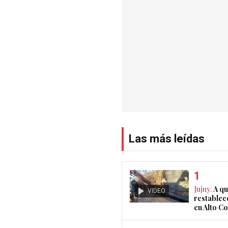
Las más leídas
Jujuy.
A qu
VIDEO
restablec
en Alto 