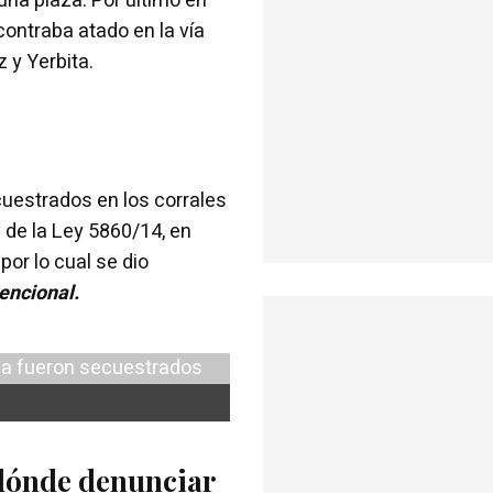
 una plaza. Por último en
ontraba atado en la vía
 y Yerbita.
uestrados en los corrales
º de la Ley 5860/14, en
por lo cual se dio
encional.
: dónde denunciar