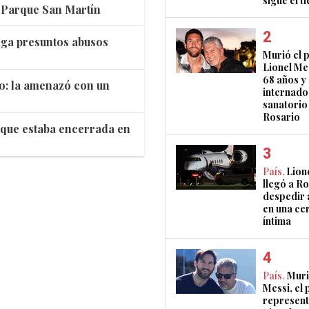
sigue el 
 Parque San Martín
tiga presuntos abusos
Murió el 
Lionel Mes
68 años y
ro: la amenazó con un
internado
sanatorio
Rosario
o que estaba encerrada en
País.
Lion
llegó a R
despedir 
en una ce
íntima
País.
Muri
Messi, el 
represent