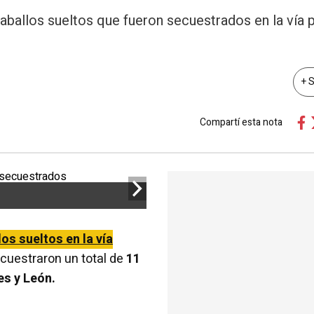
aballos sueltos que fueron secuestrados en la vía p
+ 
Compartí esta nota
los sueltos en la vía
ecuestraron un total de
11
es y León.