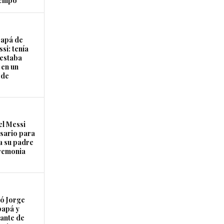
tiempo
papá de
si: tenía
 estaba
 en un
 de
el Messi
osario para
a su padre
remonia
ó Jorge
papá y
ante de