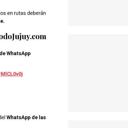
tos en rutas deberán
e.
TodoJujuy.com
 de WhatsApp
rMlCL0v0j
del
WhatsApp de las