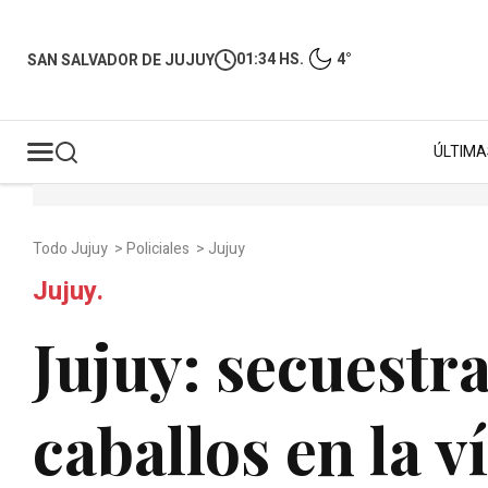
01:34 HS.
4°
SAN SALVADOR DE JUJUY
ÚLTIMA
Todo Jujuy
>
Policiales
>
Jujuy
Jujuy.
Jujuy: secuestr
caballos en la v