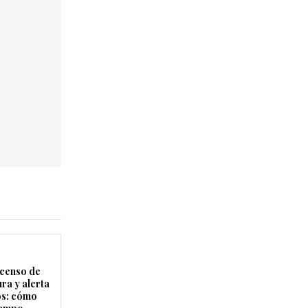
censo de
ra y alerta
os: cómo