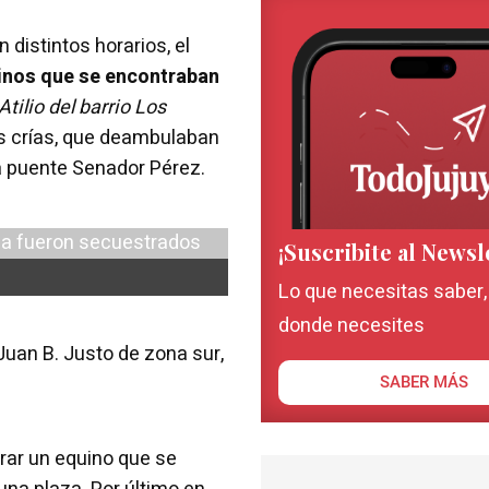
 distintos horarios, el
uinos que se encontraban
Atilio del barrio Los
s crías, que deambulaban
a puente Senador Pérez.
¡Suscribite al Newsl
Lo que necesitas saber
donde necesites
 Juan B. Justo de zona sur,
SABER MÁS
trar un equino que se