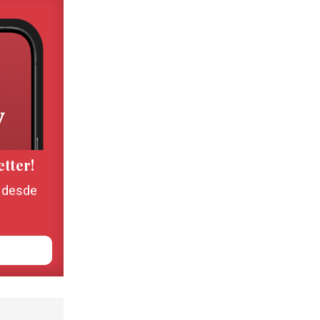
etter!
, desde