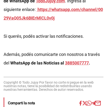
de WhatsApp de
TodoJujuy.com
. Ingresá al
siguiente enlace:
https://whatsapp.com/channel/00
29VaQ05Jk6BIErMlCL0v0j
Si querés, podés activar las notificaciones.
Además, podés comunicarte con nosotros a través
del
WhatsApp de las Noticias al
3885007777
.
Copyright © Todo Jujuy Por favor no corte ni pegue en la web
nuestras notas, tiene la posibilidad de redistribuirlas usando
nuestras herramientas. Derechos de autor reservados.
Compartí la nota