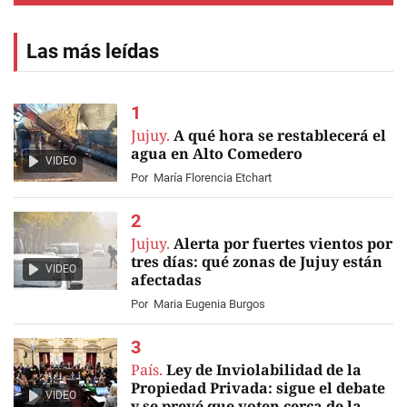
Las más leídas
Jujuy.
A qué hora se restablecerá el
agua en Alto Comedero
VIDEO
Por
María Florencia Etchart
Jujuy.
Alerta por fuertes vientos por
tres días: qué zonas de Jujuy están
VIDEO
afectadas
Por
Maria Eugenia Burgos
País.
Ley de Inviolabilidad de la
Propiedad Privada: sigue el debate
VIDEO
y se prevé que voten cerca de la