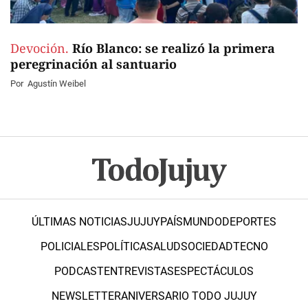
Devoción.
Río Blanco: se realizó la primera
peregrinación al santuario
Por
Agustín Weibel
ÚLTIMAS NOTICIAS
JUJUY
PAÍS
MUNDO
DEPORTES
POLICIALES
POLÍTICA
SALUD
SOCIEDAD
TECNO
PODCAST
ENTREVISTAS
ESPECTÁCULOS
NEWSLETTER
ANIVERSARIO TODO JUJUY