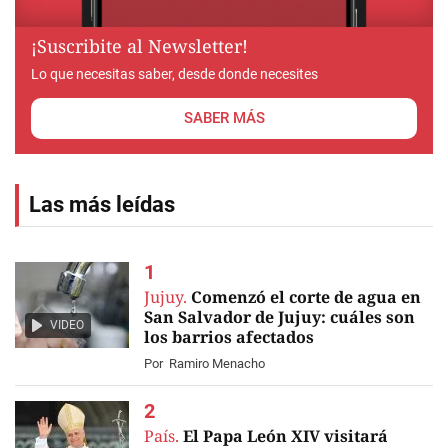
¡Suscribite al Newsletter!
Lo que necesitas saber, desde donde necesites
SABER MÁS
Las más leídas
Jujuy.
Comenzó el corte de agua en
San Salvador de Jujuy: cuáles son
VIDEO
los barrios afectados
Por
Ramiro Menacho
País.
El Papa León XIV visitará