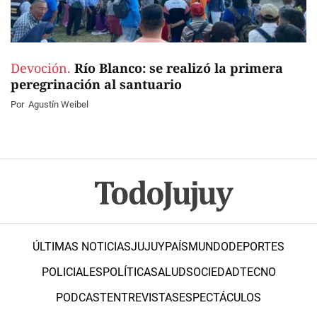
Devoción.
Río Blanco: se realizó la primera
peregrinación al santuario
Por
Agustín Weibel
ÚLTIMAS NOTICIAS
JUJUY
PAÍS
MUNDO
DEPORTES
POLICIALES
POLÍTICA
SALUD
SOCIEDAD
TECNO
PODCAST
ENTREVISTAS
ESPECTÁCULOS