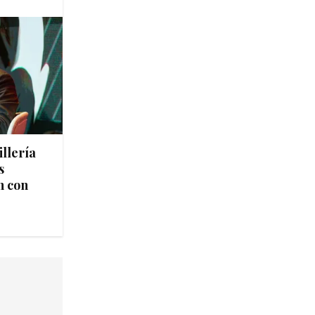
llería
s
n con