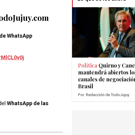
TodoJujuy.com
 de WhatsApp
rMlCL0v0j
Política
Quirno y Canci
mantendrá abiertos lo
canales de negociació
Brasil
Por
Redacción de TodoJujuy
del
WhatsApp de las