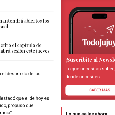
mantendrá abiertos los
asil
etiró el capítulo de
habrá sesión este jueves
¡Suscribite al Newsl
Lo que necesitas saber
el desarrollo de los
donde necesites
SABER MÁS
destacó que el de hoy es
tido, propuso que
acia”.
Lo que se lee ahora