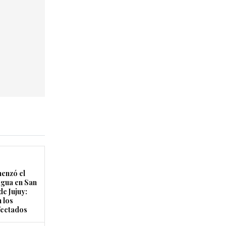
enzó el
agua en San
de Jujuy:
 los
fectados