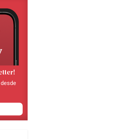
etter!
, desde