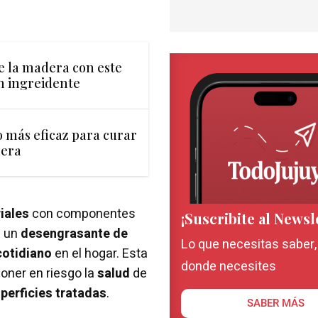
e la madera con este
un ingreidente
co más eficaz para curar
dera
iales
con componentes
¡Suscribite al Newsl
: un
desengrasante de
Lo que necesitas saber
cotidiano
en el hogar. Esta
donde necesites
oner en riesgo la
salud
de
perficies tratadas
.
SABER MÁS