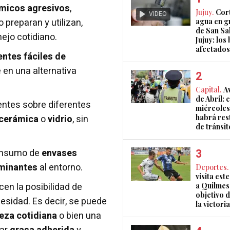
micos agresivos
,
Jujuy.
Cort
VIDEO
 preparan y utilizan,
agua en g
de San Sa
ejo cotidiano.
Jujuy: los
afectados
entes fáciles de
e en una alternativa
Capital.
A
de Abril: 
ientes sobre diferentes
miércoles
habrá res
cerámica
o
vidrio
, sin
de tránsit
consumo de
envases
minantes
al entorno.
Deportes.
visita est
cen la posibilidad de
a Quilmes
objetivo d
esidad. Es decir, se puede
la victoria
eza cotidiana
o bien una