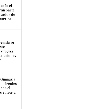
arán el
ran parte
lvador de
 barrios
venida 19
este
 y jueves
tricciones
o
Gimnasia
e miércoles
 con el
e volver a