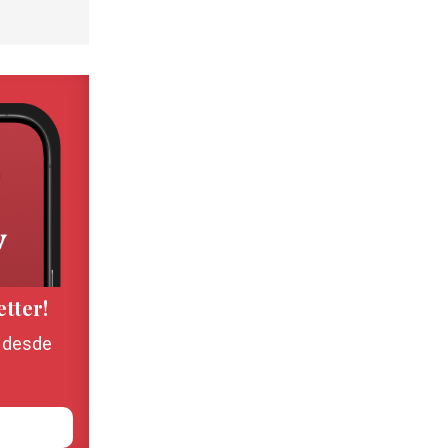
etter!
, desde