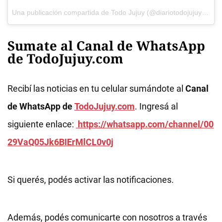
Una publicación compartida de
Todo Jujuy
(@diariotodojujuy) el
5 
Sumate al Canal de WhatsApp
de TodoJujuy.com
Recibí las noticias en tu celular sumándote al
Canal
de WhatsApp de
TodoJujuy.com
. Ingresá al
siguiente enlace:
https://whatsapp.com/channel/00
29VaQ05Jk6BIErMlCL0v0j
Si querés, podés activar las notificaciones.
Además, podés comunicarte con nosotros a través