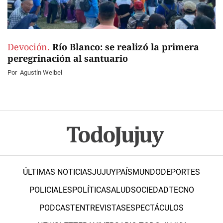
Devoción.
Río Blanco: se realizó la primera
peregrinación al santuario
Por
Agustín Weibel
ÚLTIMAS NOTICIAS
JUJUY
PAÍS
MUNDO
DEPORTES
POLICIALES
POLÍTICA
SALUD
SOCIEDAD
TECNO
PODCAST
ENTREVISTAS
ESPECTÁCULOS