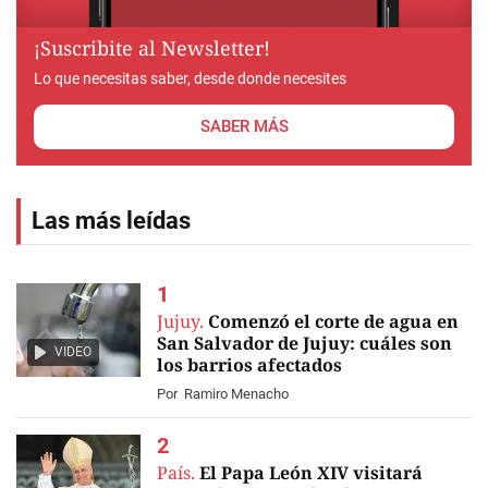
¡Suscribite al Newsletter!
Lo que necesitas saber, desde donde necesites
SABER MÁS
Las más leídas
Jujuy.
Comenzó el corte de agua en
San Salvador de Jujuy: cuáles son
VIDEO
los barrios afectados
Por
Ramiro Menacho
País.
El Papa León XIV visitará