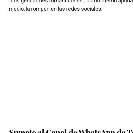
"Los gendarmes romanticones", como fueron apod
medio, la rompen en las redes sociales.
Sumate al Canal de WhatsApp de 