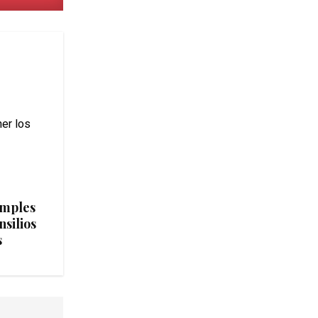
imples
silios
s