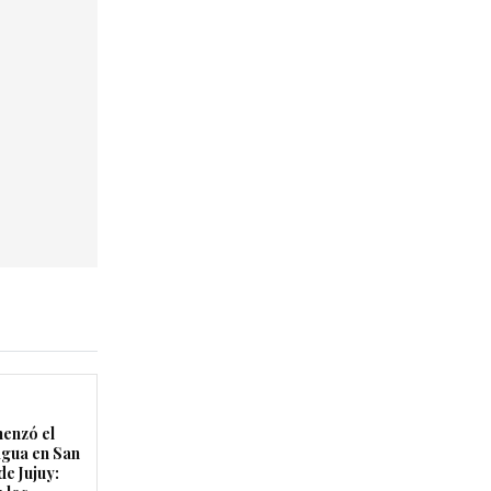
enzó el
agua en San
de Jujuy: