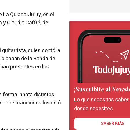
de La Quiaca-Jujuy, en el
a y Claudio Caffré, de
 guitarrista, quien contó la
rticipaban de la Banda de
aban presentes en los
¡Suscribite al Newsl
de forma innata distintos
Lo que necesitas saber
r hacer canciones los unió
donde necesites
SABER MÁS