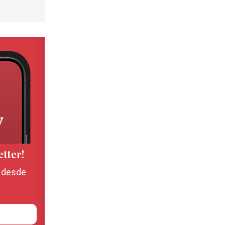
etter!
, desde