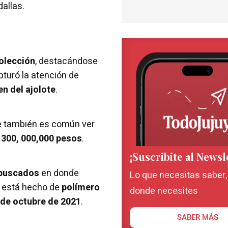
dallas.
olección
, destacándose
turó la atención de
en del ajolote
.
e también es común ver
r 300, 000,000 pesos
.
¡Suscribite al Newsl
s buscados
en donde
Lo que necesitas saber
, está hecho de
polímero
donde necesites
8 de octubre de 2021
.
SABER MÁS