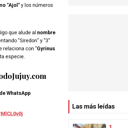
mo "Ajol"
y los números
igo que alude al
nombre
entando "Siredon" y "3"
e relaciona con "
Gyrinus
sta especie.
TodoJujuy.com
 de WhatsApp
Las más leídas
rMlCL0v0j