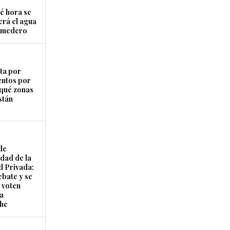
é hora se
erá el agua
Comedero
ta por
entos por
 qué zonas
stán
de
idad de la
 Privada:
ebate y se
 voten
la
he