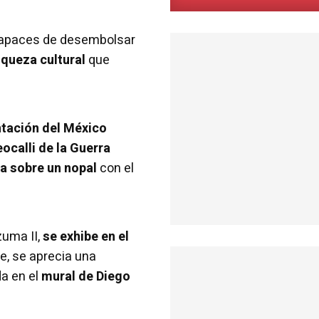
apaces de desembolsar
riqueza cultural
que
tación del México
ocalli de la Guerra
a sobre un nopal
con el
zuma II,
se exhibe en el
ete, se aprecia una
da en el
mural de Diego