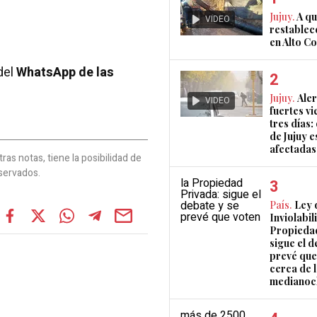
Jujuy.
A qu
VIDEO
restablec
en Alto 
del
WhatsApp de las
Jujuy.
Aler
VIDEO
fuertes vi
tres días:
de Jujuy e
afectadas
as notas, tiene la posibilidad de
servados.
País.
Ley 
Inviolabil
Propiedad
sigue el d
prevé que
cerca de 
medianoc