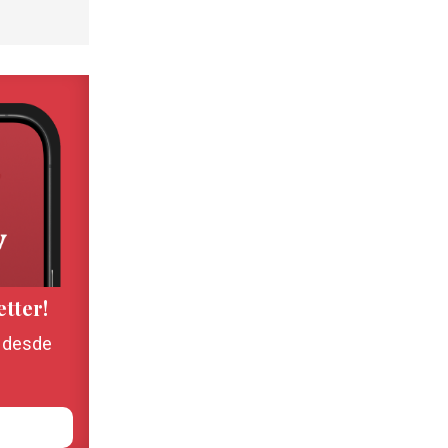
etter!
, desde