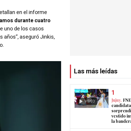
etallan en el informe
jamos durante cuatro
e uno de los casos
s años”, aseguró Jinkis,
o.
Las más leídas
Jujuy.
FNE
VIDEO
candidata
sorprendi
vestido i
la bander