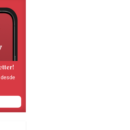
etter!
, desde