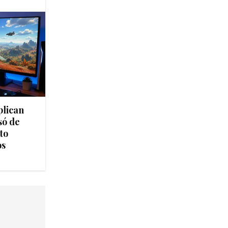
plican
só de
to
os