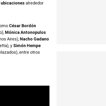
 ubicaciones
alrededor
omo
César Bordón
o),
Mónica Antonopulos
nos Aires),
Nacho Gadano
etta), y
Simón Hempe
elazados), entre otros