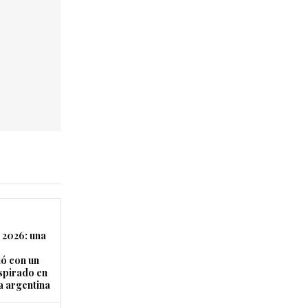
 2026: una
ó con un
nspirado en
a argentina