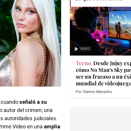
VIDEO
Tecno.
Desde Jujuy ex
cómo No Man's Sky pa
ser un fracaso a un éxi
mundial de videojueg
Por
Ramiro Menacho
o cuando
señaló a su
to autor del crimen; una
as autoridades judiciales.
 Prime Video en una
amplia