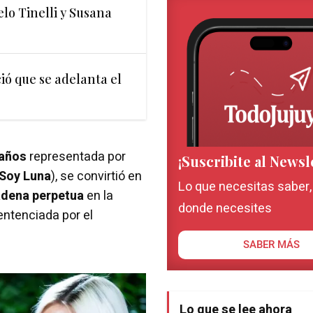
lo Tinelli y Susana
ó que se adelanta el
 años
representada por
¡Suscribite al Newsl
y Soy Luna
), se convirtió en
Lo que necesitas saber
adena perpetua
en la
donde necesites
entenciada por el
SABER MÁS
Lo que se lee ahora