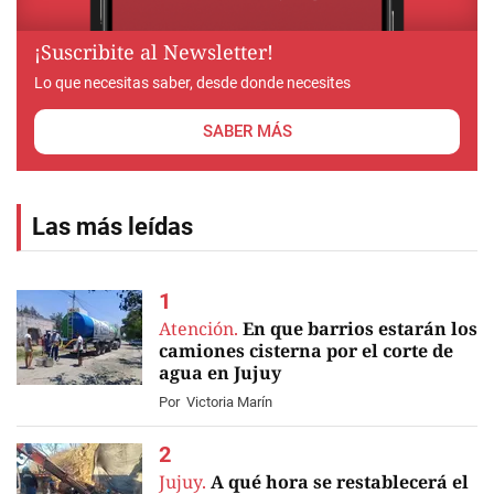
¡Suscribite al Newsletter!
Lo que necesitas saber, desde donde necesites
SABER MÁS
Las más leídas
Atención.
En que barrios estarán los
camiones cisterna por el corte de
agua en Jujuy
Por
Victoria Marín
Jujuy.
A qué hora se restablecerá el