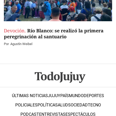
Devoción.
Río Blanco: se realizó la primera
peregrinación al santuario
Por
Agustín Weibel
ÚLTIMAS NOTICIAS
JUJUY
PAÍS
MUNDO
DEPORTES
POLICIALES
POLÍTICA
SALUD
SOCIEDAD
TECNO
PODCAST
ENTREVISTAS
ESPECTÁCULOS