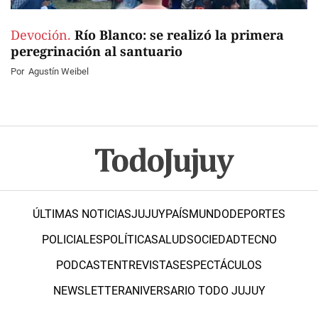
Devoción.
Río Blanco: se realizó la primera
peregrinación al santuario
Por
Agustín Weibel
ÚLTIMAS NOTICIAS
JUJUY
PAÍS
MUNDO
DEPORTES
POLICIALES
POLÍTICA
SALUD
SOCIEDAD
TECNO
PODCAST
ENTREVISTAS
ESPECTÁCULOS
NEWSLETTER
ANIVERSARIO TODO JUJUY