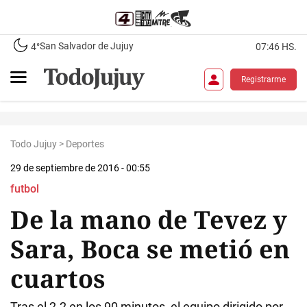
San Salvador de Jujuy
4°
07:46 HS.
Registrarme
Todo Jujuy
>
Deportes
29 de septiembre de 2016 - 00:55
futbol
De la mano de Tevez y
Sara, Boca se metió en
cuartos
Tras el 2-2 en los 90 minutos, el equipo dirigido por