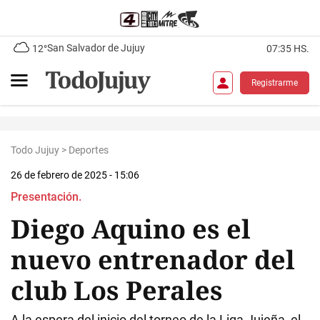
San Salvador de Jujuy
12°
07:35 HS.
Registrarme
Todo Jujuy
>
Deportes
26 de febrero de 2025 - 15:06
Presentación.
Diego Aquino es el
nuevo entrenador del
club Los Perales
A la espera del inicio del torneo de la Liga Jujeña, el