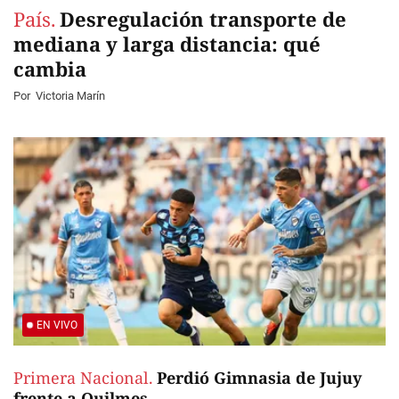
País.
Desregulación transporte de
mediana y larga distancia: qué
cambia
Por
Victoria Marín
EN VIVO
Primera Nacional.
Perdió Gimnasia de Jujuy
frente a Quilmes