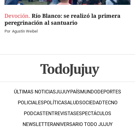
Devoción.
Río Blanco: se realizó la primera
peregrinación al santuario
Por
Agustín Weibel
ÚLTIMAS NOTICIAS
JUJUY
PAÍS
MUNDO
DEPORTES
POLICIALES
POLÍTICA
SALUD
SOCIEDAD
TECNO
PODCAST
ENTREVISTAS
ESPECTÁCULOS
NEWSLETTER
ANIVERSARIO TODO JUJUY