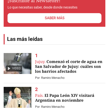
¡Suscribite al Newsletter!
Lo que necesitas saber, desde donde necesites
SABER MÁS
Las más leídas
Jujuy.
Comenzó el corte de agua en
San Salvador de Jujuy: cuáles son
VIDEO
los barrios afectados
Por
Ramiro Menacho
País.
El Papa León XIV visitará
Argentina en noviembre
Por
Ramiro Menacho