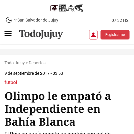
San Salvador de Jujuy
4°
07:32 HS.
Registrarme
Todo Jujuy
>
Deportes
9 de septiembre de 2017 - 03:53
futbol
Olimpo le empató a
Independiente en
Bahía Blanca
El Rojo se había puesto en ventaja con gol de