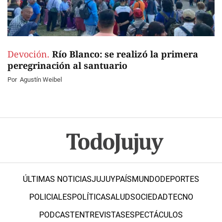
Devoción.
Río Blanco: se realizó la primera
peregrinación al santuario
Por
Agustín Weibel
ÚLTIMAS NOTICIAS
JUJUY
PAÍS
MUNDO
DEPORTES
POLICIALES
POLÍTICA
SALUD
SOCIEDAD
TECNO
PODCAST
ENTREVISTAS
ESPECTÁCULOS