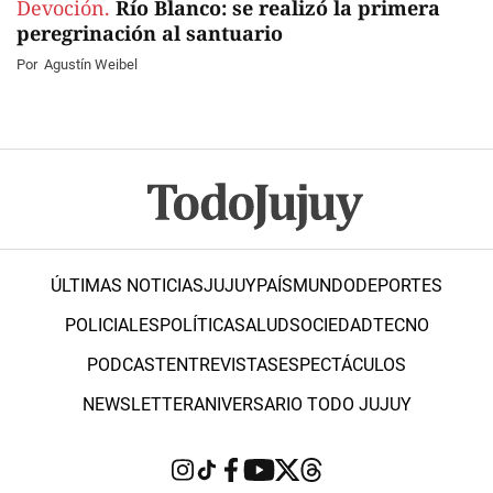
Devoción.
Río Blanco: se realizó la primera
peregrinación al santuario
Por
Agustín Weibel
ÚLTIMAS NOTICIAS
JUJUY
PAÍS
MUNDO
DEPORTES
POLICIALES
POLÍTICA
SALUD
SOCIEDAD
TECNO
PODCAST
ENTREVISTAS
ESPECTÁCULOS
NEWSLETTER
ANIVERSARIO TODO JUJUY