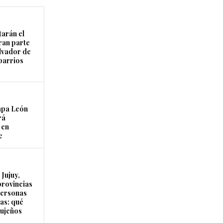
arán el
ran parte
lvador de
 barrios
apa León
rá
 en
e
Jujuy,
provincias
personas
as: qué
jujeños