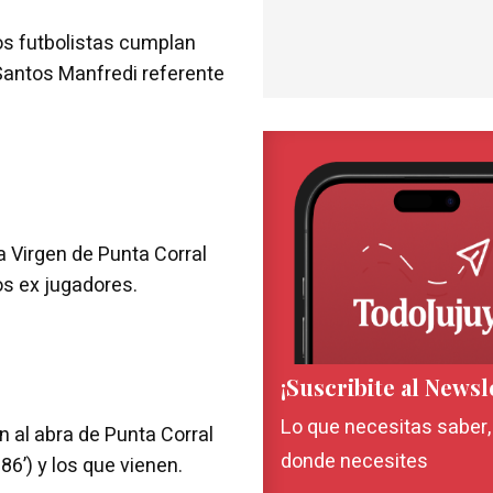
s futbolistas cumplan
Santos Manfredi referente
a Virgen de Punta Corral
los ex jugadores.
¡Suscribite al Newsl
Lo que necesitas saber
n al abra de Punta Corral
donde necesites
86’) y los que vienen.