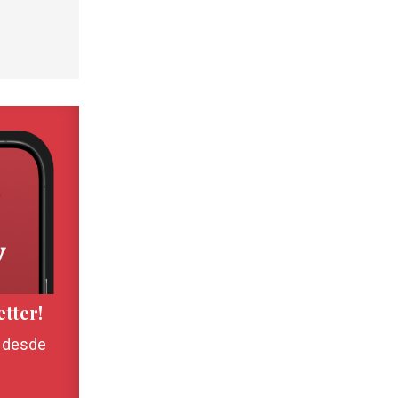
etter!
, desde