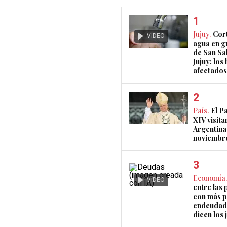
Jujuy.
Cort
VIDEO
agua en g
de San Sa
Jujuy: los
afectados
País.
El P
XIV visita
Argentina
noviembr
Economía.
VIDEO
entre las 
con más 
endeudad
dicen los 