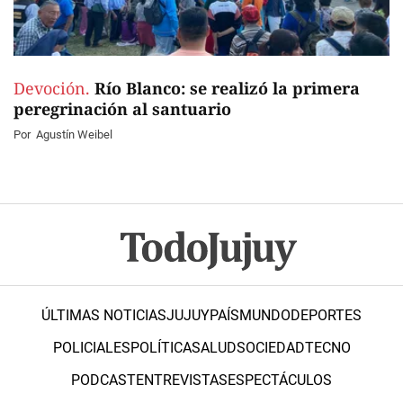
Devoción.
Río Blanco: se realizó la primera
peregrinación al santuario
Por
Agustín Weibel
ÚLTIMAS NOTICIAS
JUJUY
PAÍS
MUNDO
DEPORTES
POLICIALES
POLÍTICA
SALUD
SOCIEDAD
TECNO
PODCAST
ENTREVISTAS
ESPECTÁCULOS