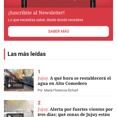
¡Suscribite al Newsletter!
Lo que necesitas saber, desde donde necesites
SABER MÁS
Las más leídas
Jujuy.
A qué hora se restablecerá el
agua en Alto Comedero
VIDEO
Por
María Florencia Etchart
Jujuy.
Alerta por fuertes vientos por
tres días: qué zonas de Jujuy están
VIDEO