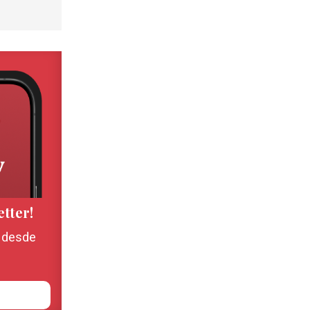
etter!
, desde