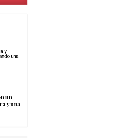
on un
ra y una