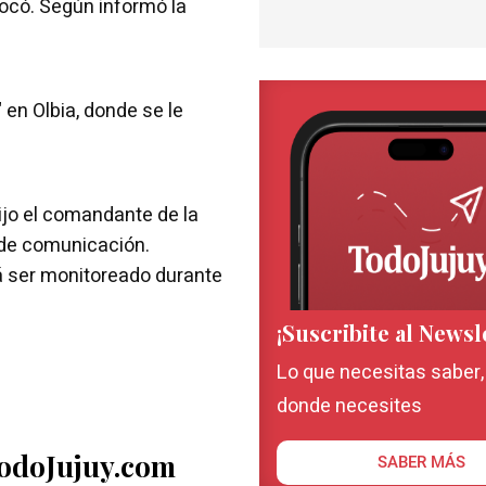
ocó. Según informó la
 en Olbia, donde se le
ijo el comandante de la
 de comunicación.
rá ser monitoreado durante
¡Suscribite al Newsl
Lo que necesitas saber
donde necesites
TodoJujuy.com
SABER MÁS