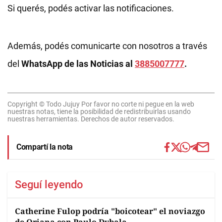
Si querés, podés activar las notificaciones.
Además, podés comunicarte con nosotros a través
del
WhatsApp de las Noticias al
3885007777
.
Copyright © Todo Jujuy Por favor no corte ni pegue en la web
nuestras notas, tiene la posibilidad de redistribuirlas usando
nuestras herramientas. Derechos de autor reservados.
Compartí la nota
Seguí leyendo
Catherine Fulop podría "boicotear" el noviazgo
de Oriana con Paulo Dybala