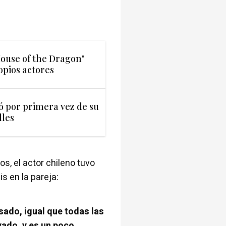
House of the Dragon"
opios actores
ó por primera vez de su
lles
s, el actor chileno tuvo
s en la pareja:
sado, igual que todas las
vado, y es un poco