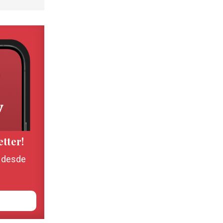
etter!
, desde