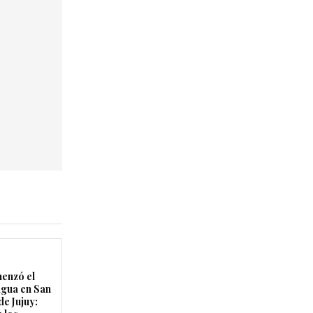
enzó el
agua en San
de Jujuy: