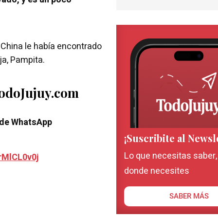
 China le había encontrado
ja, Pampita.
TodoJujuy.com
 de WhatsApp
¡Suscribite al Newsl
Lo que necesitas saber
rMlCL0v0j
donde necesites
SABER MÁS