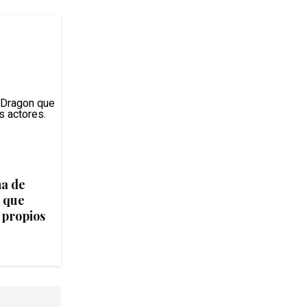
na de
 que
 propios