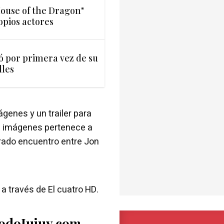
House of the Dragon"
opios actores
ó por primera vez de su
lles
genes y un trailer para
s imágenes pertenece a
rado encuentro entre Jon
, a través de El cuatro HD.
TodoJujuy.com