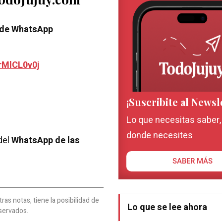
 de WhatsApp
rMlCL0v0j
¡Suscribite al Newsl
Lo que necesitas saber
donde necesites
del
WhatsApp de las
SABER MÁS
as notas, tiene la posibilidad de
Lo que se lee ahora
servados.