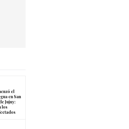
enzó el
agua en San
de Jujuy:
 los
fectados