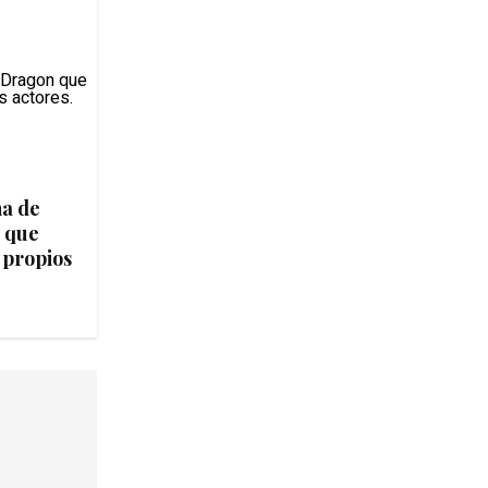
na de
 que
 propios