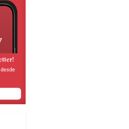
etter!
, desde