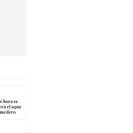
é hora se
erá el agua
Comedero