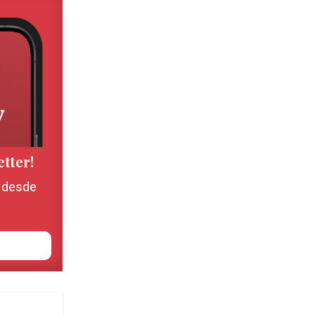
etter!
, desde