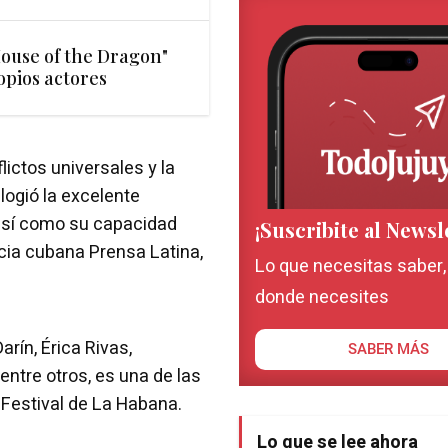
House of the Dragon"
opios actores
lictos universales y la
elogió la excelente
 así como su capacidad
¡Suscribite al Newsl
ncia cubana Prensa Latina,
Lo que necesitas saber
donde necesites
rín, Érica Rivas,
SABER MÁS
entre otros, es una de las
l Festival de La Habana.
Lo que se lee ahora