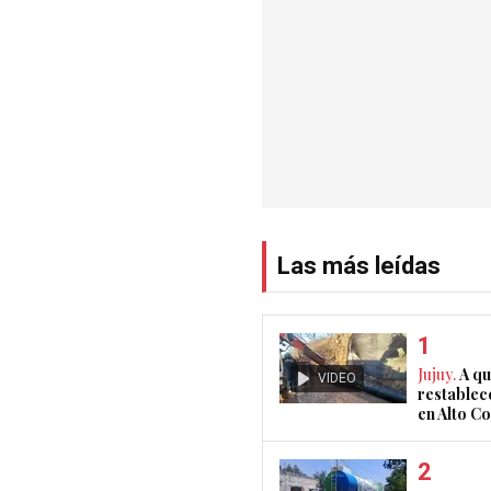
Las más leídas
Jujuy.
A qu
VIDEO
restablec
en Alto 