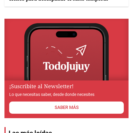
¡Suscribite al Newsletter!
Lo que necesitas saber, desde donde necesites
SABER MÁS