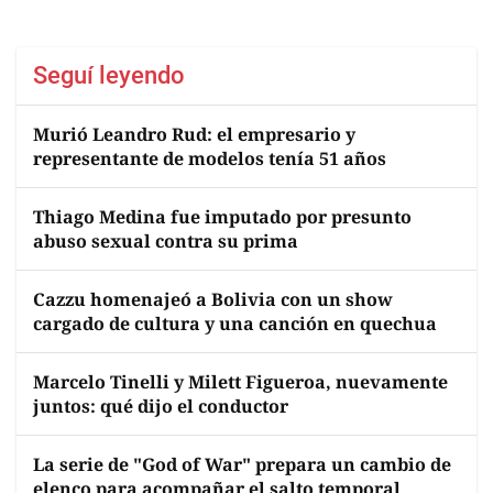
Seguí leyendo
Murió Leandro Rud: el empresario y
representante de modelos tenía 51 años
Thiago Medina fue imputado por presunto
abuso sexual contra su prima
Cazzu homenajeó a Bolivia con un show
cargado de cultura y una canción en quechua
Marcelo Tinelli y Milett Figueroa, nuevamente
juntos: qué dijo el conductor
La serie de "God of War" prepara un cambio de
elenco para acompañar el salto temporal