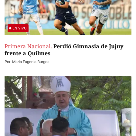
EN VIVO
Primera Nacional.
Perdió Gimnasia de Jujuy
frente a Quilmes
Por
Maria Eugenia Burgos