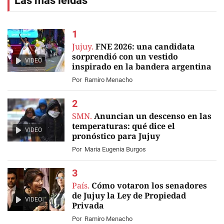
Las más leídas
Jujuy.
FNE 2026: una candidata
sorprendió con un vestido
VIDEO
inspirado en la bandera argentina
Por
Ramiro Menacho
SMN.
Anuncian un descenso en las
temperaturas: qué dice el
VIDEO
pronóstico para Jujuy
Por
Maria Eugenia Burgos
País.
Cómo votaron los senadores
de Jujuy la Ley de Propiedad
VIDEO
Privada
Por
Ramiro Menacho