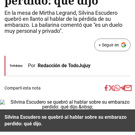
perdido: qué dijo
En la mesa de Mirtha Legrand, Silvina Escudero
quebró en llanto al hablar de la pérdida de su
embarazo. La bailarina comentó que “es un duelo
muy personal y privado”.
+ Seguir en
Por
Redacción de TodoJujuy
Compartí esta nota
Silvina Escudero se quebró al hablar sobre su embarazo
perdido: qué dijo.