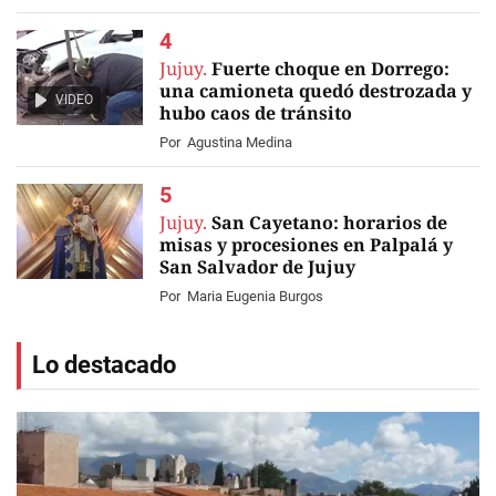
Jujuy.
Fuerte choque en Dorrego:
una camioneta quedó destrozada y
VIDEO
hubo caos de tránsito
Por
Agustina Medina
Jujuy.
San Cayetano: horarios de
misas y procesiones en Palpalá y
San Salvador de Jujuy
Por
Maria Eugenia Burgos
Lo destacado