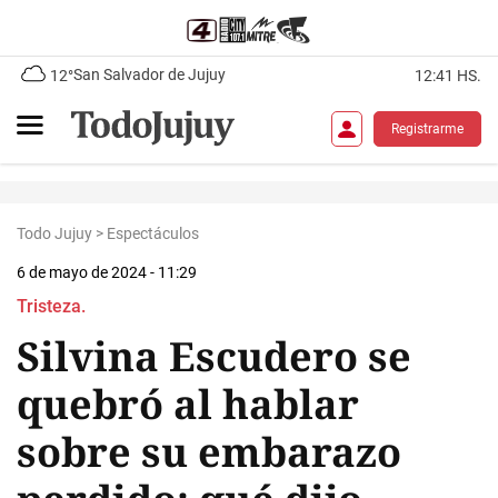
San Salvador de Jujuy
12°
12:41 HS.
Registrarme
Todo Jujuy
>
Espectáculos
6 de mayo de 2024 - 11:29
Tristeza.
Silvina Escudero se
quebró al hablar
sobre su embarazo