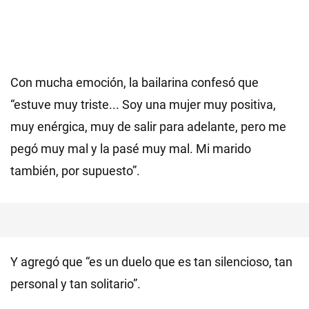
Con mucha emoción, la bailarina confesó que
“estuve muy triste... Soy una mujer muy positiva,
muy enérgica, muy de salir para adelante, pero me
pegó muy mal y la pasé muy mal. Mi marido
también, por supuesto”.
Y agregó que “es un duelo que es tan silencioso, tan
personal y tan solitario”.