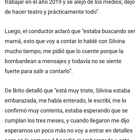
trabajar en el año 2019 y se alejó de los medios, dejó
de hacer teatro y prácticamente todo”.
Luego, el conductor aclaró que “estaba buscando ser
mamá, esto que voy a contar lo hablé con Silvina
mucho tiempo, me pidió que lo cuente porque la
bombardean a mensajes y todavía no se siente
fuerte para salir a contarlo”.
De Brito detalló que “está muy triste, Silvina estaba
embarazada, me había enterado, le escribí, me lo
confirmó muy contenta, estaba esperando que se
cumplan los tres meses, y cuando llegaron me dijo
esperamos un poco más no voy a entrar en detalles