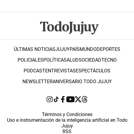
ÚLTIMAS NOTICIAS
JUJUY
PAÍS
MUNDO
DEPORTES
POLICIALES
POLÍTICA
SALUD
SOCIEDAD
TECNO
PODCAST
ENTREVISTAS
ESPECTÁCULOS
NEWSLETTER
ANIVERSARIO TODO JUJUY
Términos y Condiciones
Uso e instrumentación de la inteligencia artificial en Todo
Jujuy
RSS