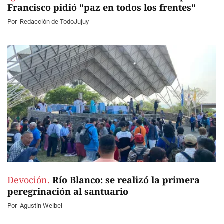
Francisco pidió "paz en todos los frentes"
Por
Redacción de TodoJujuy
Devoción.
Río Blanco: se realizó la primera
peregrinación al santuario
Por
Agustín Weibel