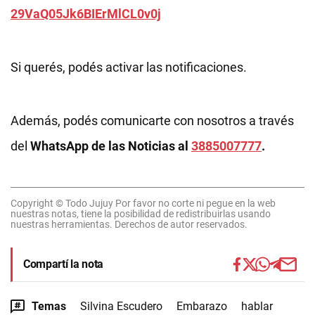
29VaQ05Jk6BIErMlCL0v0j
Si querés, podés activar las notificaciones.
Además, podés comunicarte con nosotros a través
del
WhatsApp de las Noticias al
3885007777
.
Copyright © Todo Jujuy Por favor no corte ni pegue en la web
nuestras notas, tiene la posibilidad de redistribuirlas usando
nuestras herramientas. Derechos de autor reservados.
Compartí la nota
Temas
Silvina Escudero
Embarazo
hablar