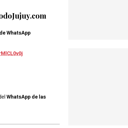
TodoJujuy.com
 de WhatsApp
rMlCL0v0j
del
WhatsApp de las