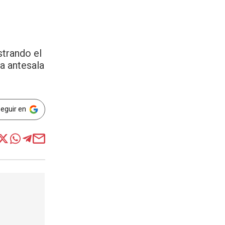
strando el
la antesala
Seguir en