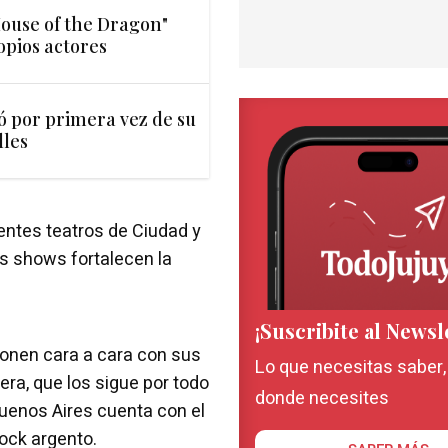
House of the Dragon"
opios actores
ó por primera vez de su
lles
entes teatros de Ciudad y
os shows fortalecen la
¡Suscribite al Newsl
onen cara a cara con sus
Lo que necesitas saber
ra, que los sigue por todo
donde necesites
 Buenos Aires cuenta con el
rock argento.