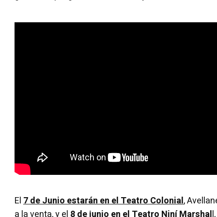
El
7 de Junio estarán en el Teatro Colonial
, Avella
a la venta, y el
8 de junio en el Teatro Niní Marshal
l