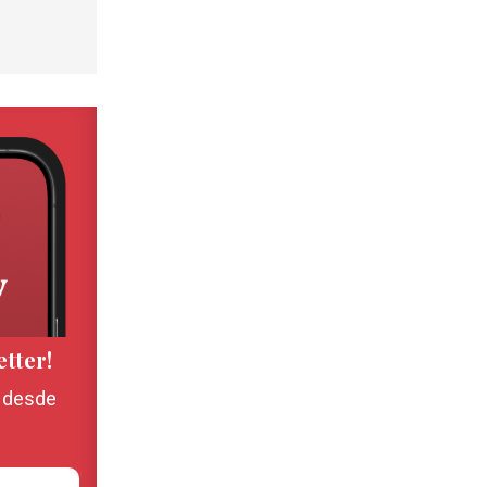
etter!
, desde