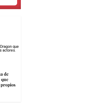
na de
 que
 propios