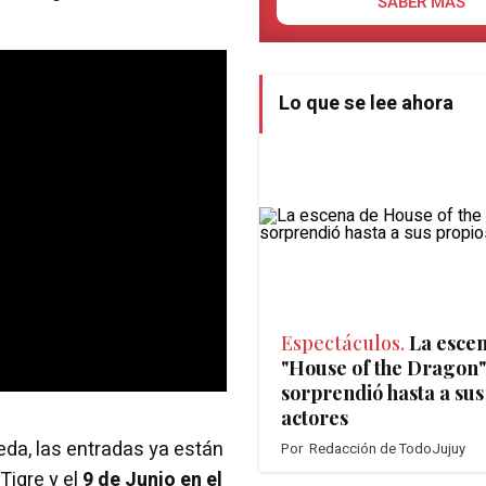
SABER MÁS
Lo que se lee ahora
Espectáculos.
La esce
"House of the Dragon"
sorprendió hasta a sus
actores
neda, las entradas ya están
Por
Redacción de TodoJujuy
, Tigre y el
9 de Junio en el