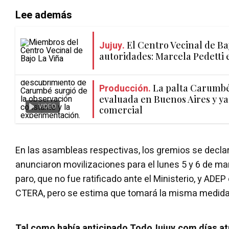
Lee además
Jujuy.
El Centro Vecinal de Ba
autoridades: Marcela Pedetti 
Producción.
La palta Carumbé 
evaluada en Buenos Aires y ya
VIDEO
comercial
En las asambleas respectivas, los gremios se declar
anunciaron movilizaciones para el lunes 5 y 6 de 
paro, que no fue ratificado ante el Ministerio, y ADE
CTERA, pero se estima que tomará la misma medida
Tal como había anticipado TodoJujuy.com días at