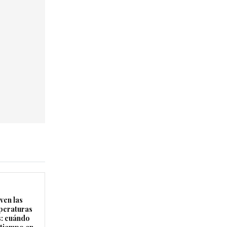
ven las
peraturas
s: cuándo