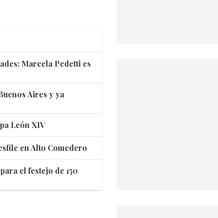
dades: Marcela Pedetti es
 Buenos Aires y ya
apa León XIV
desfile en Alto Comedero
ara el festejo de 150