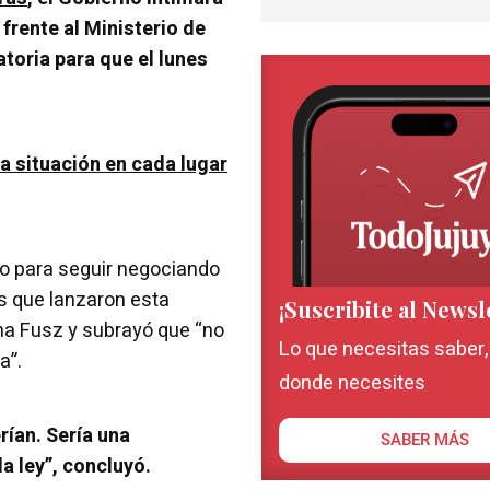
frente al Ministerio de
atoria para que el lunes
la situación en cada lugar
io para seguir negociando
s que lanzaron esta
¡Suscribite al Newsl
ana Fusz y subrayó que “no
Lo que necesitas saber
a”.
donde necesites
rían. Sería una
SABER MÁS
a ley”, concluyó.