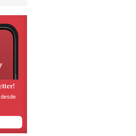
etter!
, desde