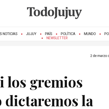
S NOTICIAS
JUJUY
PAÍS
POLÍTICA
MUNDO
PO
NEWSLETTER
2 de marzo d
i los gremios
o dictaremos la